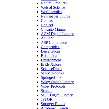
Natural Products
Web of Science
World textiles
Newspaper Source
Geobase
GeoRef
Chicago Manual
ACM Digital Library
ACSESS DL
ASP Conference
Compendex
Dissertations
Britannica
Environment
IEEE Xplore
ScienceDirect
SIAM e-books
SpringerLink
Wiley Online Library
Wiley Protocols
Scopus
SPIE Digital Library
JSTOR
Springer Books
Academic Search