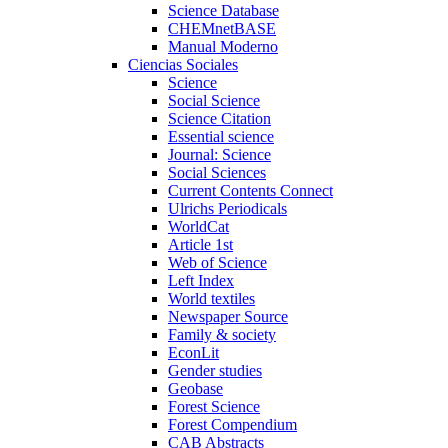
Science Database
CHEMnetBASE
Manual Moderno
Ciencias Sociales
Science
Social Science
Science Citation
Essential science
Journal: Science
Social Sciences
Current Contents Connect
Ulrichs Periodicals
WorldCat
Article 1st
Web of Science
Left Index
World textiles
Newspaper Source
Family & society
EconLit
Gender studies
Geobase
Forest Science
Forest Compendium
CAB Abstracts