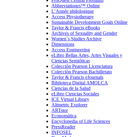
ProQuest Central Premium
Abbreviationes™ Online
L’Année philologique
Access Physiotherapy
Sustainable Development Goals Online
Taylor & Francis eBooks
Archives of Sexuality and Gender
Women´s Studies Archive
Dimensions
Access Engineering
eLibro Bellas Artes, Artes Visuales y
Ciencias Semióticas
Colección Pearson Licenciatura
Colección Pearson Bachillerato
Taylor & Francis eJournals
Biblioteca Digital AMOLCA
Ciencias de la Salud
eLibro Ciencias Sociales
ICE Virtual Library
Altmetric Explorer
ARTstor
Economática
Encyclopedia of Life Sciences
PressReader
INFOSEL