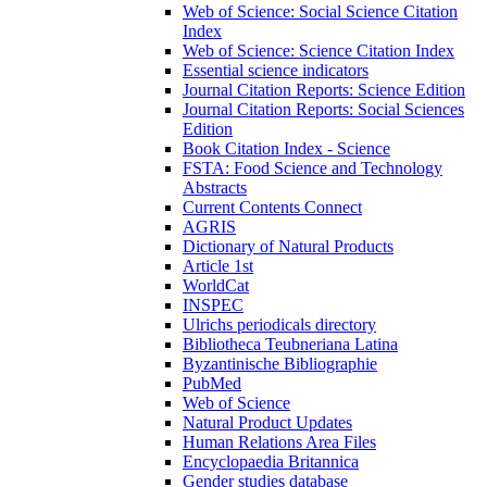
Web of Science: Social Science Citation
Index
Web of Science: Science Citation Index
Essential science indicators
Journal Citation Reports: Science Edition
Journal Citation Reports: Social Sciences
Edition
Book Citation Index - Science
FSTA: Food Science and Technology
Abstracts
Current Contents Connect
AGRIS
Dictionary of Natural Products
Article 1st
WorldCat
INSPEC
Ulrichs periodicals directory
Bibliotheca Teubneriana Latina
Byzantinische Bibliographie
PubMed
Web of Science
Natural Product Updates
Human Relations Area Files
Encyclopaedia Britannica
Gender studies database