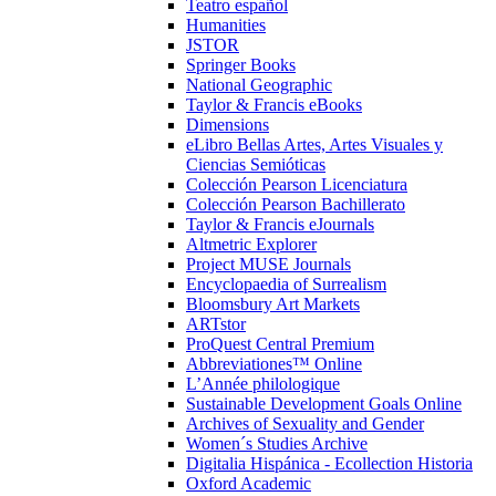
Teatro español
Humanities
JSTOR
Springer Books
National Geographic
Taylor & Francis eBooks
Dimensions
eLibro Bellas Artes, Artes Visuales y
Ciencias Semióticas
Colección Pearson Licenciatura
Colección Pearson Bachillerato
Taylor & Francis eJournals
Altmetric Explorer
Project MUSE Journals
Encyclopaedia of Surrealism
Bloomsbury Art Markets
ARTstor
ProQuest Central Premium
Abbreviationes™ Online
L’Année philologique
Sustainable Development Goals Online
Archives of Sexuality and Gender
Women´s Studies Archive
Digitalia Hispánica - Ecollection Historia
Oxford Academic