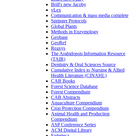
Brill's new Jacoby
vLex
Communication & mass media complete
Springer Protocols
Global Plants
Methods in Enzymology
Geobase
GeoRef
Reaxys
The Arabidopsis Information Resource
(TAIR)
Dentistry & Oral Sciences Source
Cumulative Index to Nursing & Allied
Health Literature (CINAHL)
CAB Books
Forest Science Database
Forest Compendium
CAB Abstracts
Aquaculture Compendium
Crop Protection Compendium
Animal Health and Production
Compendium
ASP Conference Series
ACM Digital Library
Enferteca