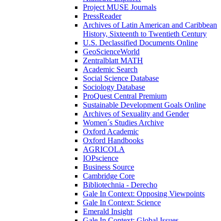
Project MUSE Journals
PressReader
Archives of Latin American and Caribbean
History, Sixteenth to Twentieth Century
U.S. Declassified Documents Online
GeoScienceWorld
Zentralblatt MATH
Academic Search
Social Science Database
Sociology Database
ProQuest Central Premium
Sustainable Development Goals Online
Archives of Sexuality and Gender
Women´s Studies Archive
Oxford Academic
Oxford Handbooks
AGRICOLA
IOPscience
Business Source
Cambridge Core
Bibliotechnia - Derecho
Gale In Context: Opposing Viewpoints
Gale In Context: Science
Emerald Insight
Gale In Context: Global Issues