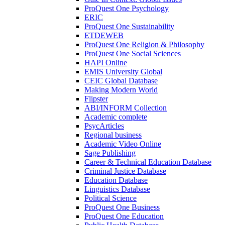
ProQuest One Psychology
ERIC
ProQuest One Sustainability
ETDEWEB
ProQuest One Religion & Philosophy
ProQuest One Social Sciences
HAPI Online
EMIS University Global
CEIC Global Database
Making Modern World
Flipster
ABI/INFORM Collection
Academic complete
PsycArticles
Regional business
Academic Video Online
Sage Publishing
Career & Technical Education Database
Criminal Justice Database
Education Database
Linguistics Database
Political Science
ProQuest One Business
ProQuest One Education