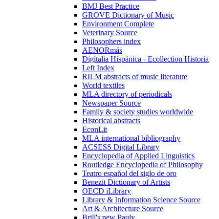
BMJ Best Practice
GROVE Dictionary of Music
Environment Complete
Veterinary Source
Philosophers index
AENORmás
Digitalia Hispánica - Ecollection Historia
Left Index
RILM abstracts of music literature
World textiles
MLA directory of periodicals
Newspaper Source
Family & society studies worldwide
Historical abstracts
EconLit
MLA international bibliography
ACSESS Digital Library
Encyclopedia of Applied Linguistics
Routledge Encyclopedia of Philosophy
Teatro español del siglo de oro
Benezit Dictionary of Artists
OECD iLibrary
Library & Information Science Source
Art & Architecture Source
Brill's new Pauly