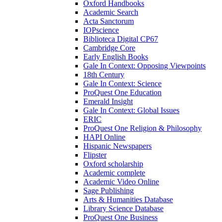
Oxford Handbooks
Academic Search
Acta Sanctorum
IOPscience
Biblioteca Digital CP67
Cambridge Core
Early English Books
Gale In Context: Opposing Viewpoints
18th Century
Gale In Context: Science
ProQuest One Education
Emerald Insight
Gale In Context: Global Issues
ERIC
ProQuest One Religion & Philosophy
HAPI Online
Hispanic Newspapers
Flipster
Oxford scholarship
Academic complete
Academic Video Online
Sage Publishing
Arts & Humanities Database
Library Science Database
ProQuest One Business