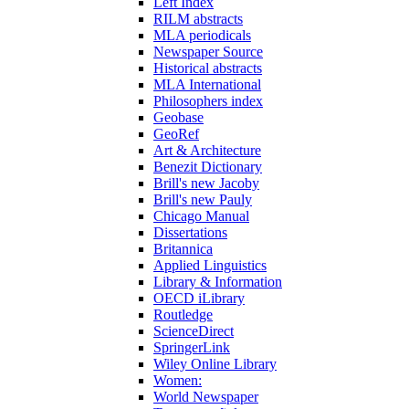
Left Index
RILM abstracts
MLA periodicals
Newspaper Source
Historical abstracts
MLA International
Philosophers index
Geobase
GeoRef
Art & Architecture
Benezit Dictionary
Brill's new Jacoby
Brill's new Pauly
Chicago Manual
Dissertations
Britannica
Applied Linguistics
Library & Information
OECD iLibrary
Routledge
ScienceDirect
SpringerLink
Wiley Online Library
Women:
World Newspaper