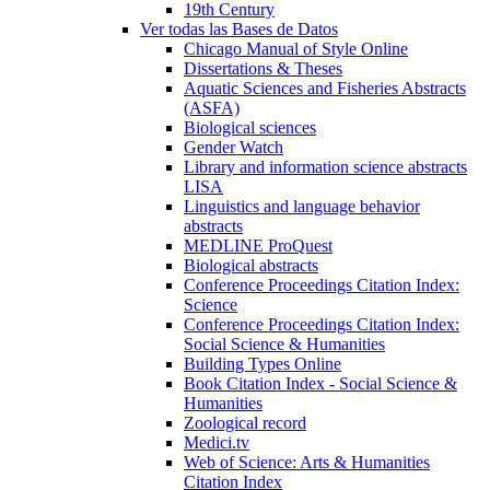
19th Century
Ver todas las Bases de Datos
Chicago Manual of Style Online
Dissertations & Theses
Aquatic Sciences and Fisheries Abstracts
(ASFA)
Biological sciences
Gender Watch
Library and information science abstracts
LISA
Linguistics and language behavior
abstracts
MEDLINE ProQuest
Biological abstracts
Conference Proceedings Citation Index:
Science
Conference Proceedings Citation Index:
Social Science & Humanities
Building Types Online
Book Citation Index - Social Science &
Humanities
Zoological record
Medici.tv
Web of Science: Arts & Humanities
Citation Index