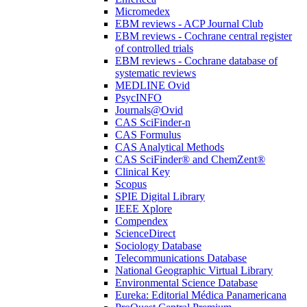
Micromedex
EBM reviews - ACP Journal Club
EBM reviews - Cochrane central register
of controlled trials
EBM reviews - Cochrane database of
systematic reviews
MEDLINE Ovid
PsycINFO
Journals@Ovid
CAS SciFinder-n
CAS Formulus
CAS Analytical Methods
CAS SciFinder® and ChemZent®
Clinical Key
Scopus
SPIE Digital Library
IEEE Xplore
Compendex
ScienceDirect
Sociology Database
Telecommunications Database
National Geographic Virtual Library
Environmental Science Database
Eureka: Editorial Médica Panamericana