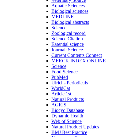
Veterinary Source
Aquatic Sciences
Biological sciences
MEDLINE
Biological abstracts
Science
Zoological record
Science Citation
Essential science
Journal: Science
Current Contents Connect
MERCK INDEX ONLINE
Science
Food Science
PubMed
Ulrichs Periodicals
WorldCat
Article 1st
Natural Products
AGRIS
Biocyc Database
Dynamic Health
Web of Science
Natural Product Updates
BMJ Best Practice