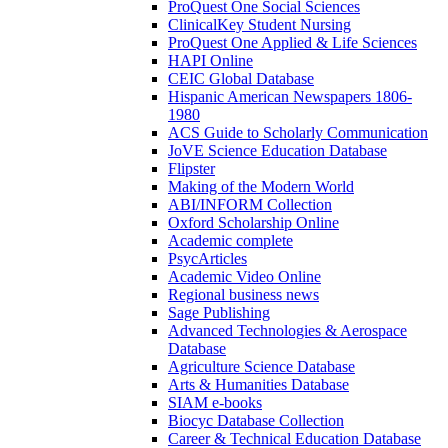
ProQuest One Social Sciences
ClinicalKey Student Nursing
ProQuest One Applied & Life Sciences
HAPI Online
CEIC Global Database
Hispanic American Newspapers 1806-
1980
ACS Guide to Scholarly Communication
JoVE Science Education Database
Flipster
Making of the Modern World
ABI/INFORM Collection
Oxford Scholarship Online
Academic complete
PsycArticles
Academic Video Online
Regional business news
Sage Publishing
Advanced Technologies & Aerospace
Database
Agriculture Science Database
Arts & Humanities Database
SIAM e-books
Biocyc Database Collection
Career & Technical Education Database