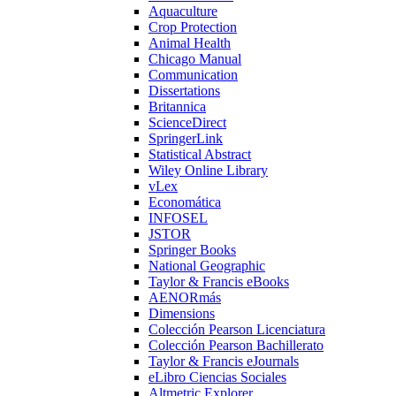
Aquaculture
Crop Protection
Animal Health
Chicago Manual
Communication
Dissertations
Britannica
ScienceDirect
SpringerLink
Statistical Abstract
Wiley Online Library
vLex
Economática
INFOSEL
JSTOR
Springer Books
National Geographic
Taylor & Francis eBooks
AENORmás
Dimensions
Colección Pearson Licenciatura
Colección Pearson Bachillerato
Taylor & Francis eJournals
eLibro Ciencias Sociales
Altmetric Explorer