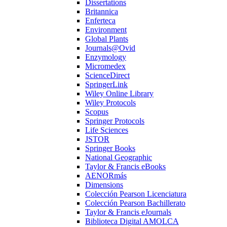
Dissertations
Britannica
Enferteca
Environment
Global Plants
Journals@Ovid
Enzymology
Micromedex
ScienceDirect
SpringerLink
Wiley Online Library
Wiley Protocols
Scopus
Springer Protocols
Life Sciences
JSTOR
Springer Books
National Geographic
Taylor & Francis eBooks
AENORmás
Dimensions
Colección Pearson Licenciatura
Colección Pearson Bachillerato
Taylor & Francis eJournals
Biblioteca Digital AMOLCA