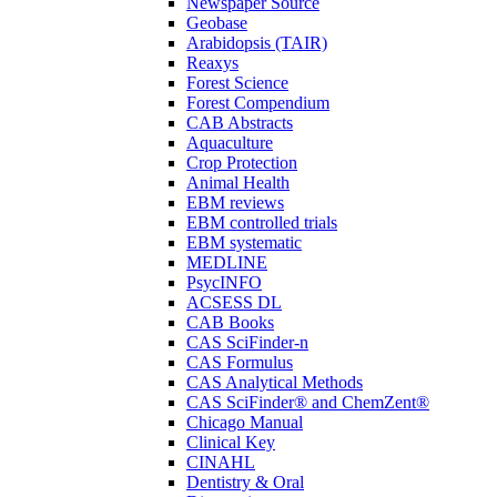
Newspaper Source
Geobase
Arabidopsis (TAIR)
Reaxys
Forest Science
Forest Compendium
CAB Abstracts
Aquaculture
Crop Protection
Animal Health
EBM reviews
EBM controlled trials
EBM systematic
MEDLINE
PsycINFO
ACSESS DL
CAB Books
CAS SciFinder-n
CAS Formulus
CAS Analytical Methods
CAS SciFinder® and ChemZent®
Chicago Manual
Clinical Key
CINAHL
Dentistry & Oral