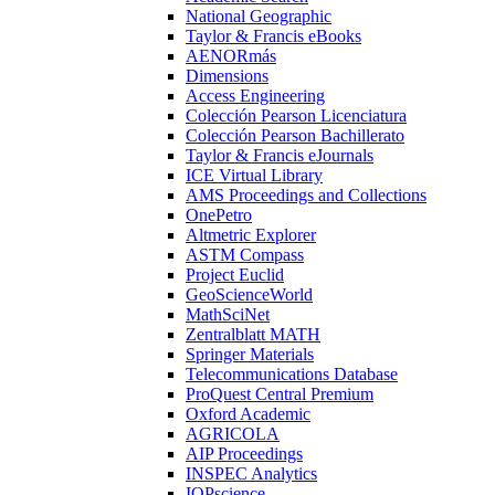
National Geographic
Taylor & Francis eBooks
AENORmás
Dimensions
Access Engineering
Colección Pearson Licenciatura
Colección Pearson Bachillerato
Taylor & Francis eJournals
ICE Virtual Library
AMS Proceedings and Collections
OnePetro
Altmetric Explorer
ASTM Compass
Project Euclid
GeoScienceWorld
MathSciNet
Zentralblatt MATH
Springer Materials
Telecommunications Database
ProQuest Central Premium
Oxford Academic
AGRICOLA
AIP Proceedings
INSPEC Analytics
IOPscience