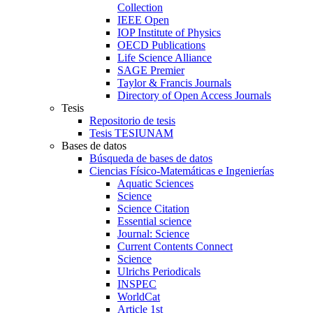
Collection
IEEE Open
IOP Institute of Physics
OECD Publications
Life Science Alliance
SAGE Premier
Taylor & Francis Journals
Directory of Open Access Journals
Tesis
Repositorio de tesis
Tesis TESIUNAM
Bases de datos
Búsqueda de bases de datos
Ciencias Físico-Matemáticas e Ingenierías
Aquatic Sciences
Science
Science Citation
Essential science
Journal: Science
Current Contents Connect
Science
Ulrichs Periodicals
INSPEC
WorldCat
Article 1st