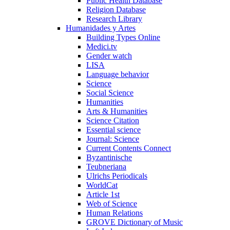
Public Health Database
Religion Database
Research Library
Humanidades y Artes
Building Types Online
Medici.tv
Gender watch
LISA
Language behavior
Science
Social Science
Humanities
Arts & Humanities
Science Citation
Essential science
Journal: Science
Current Contents Connect
Byzantinische
Teubneriana
Ulrichs Periodicals
WorldCat
Article 1st
Web of Science
Human Relations
GROVE Dictionary of Music