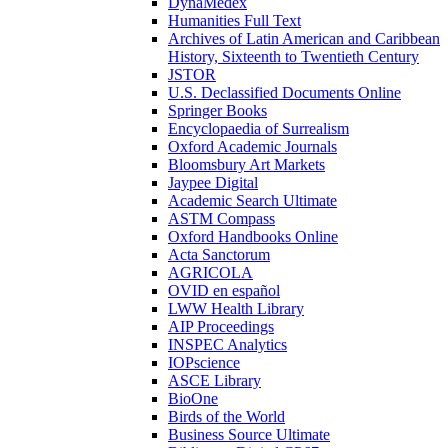
DynaMedex
Humanities Full Text
Archives of Latin American and Caribbean
History, Sixteenth to Twentieth Century
JSTOR
U.S. Declassified Documents Online
Springer Books
Encyclopaedia of Surrealism
Oxford Academic Journals
Bloomsbury Art Markets
Jaypee Digital
Academic Search Ultimate
ASTM Compass
Oxford Handbooks Online
Acta Sanctorum
AGRICOLA
OVID en español
LWW Health Library
AIP Proceedings
INSPEC Analytics
IOPscience
ASCE Library
BioOne
Birds of the World
Business Source Ultimate