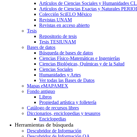
Artículos de Ciencias Sociales y Humanidades 
Artículos de Ciencias Exactas y Naturales PER
Colección SciELO México
Revistas UNAM
Revistas en acceso abierto
Tesis
Repositorio de tesis
Tesis TESIUNAM
Bases de datos
Búsqueda de bases de datos
Ciencias Físico-Matemáticas e Ingenierías
Ciencias Biológicas, Químicas y de la Salud
Ciencias Sociales
Humanidades y Artes
Ver todas las Bases de Datos
Mapas eMAPAMEX
Fondo antiguo
Libros
Propiedad artística y folletería
Catálogo de recursos libres
Diccionarios, enciclopedias y tesauros
Enciclopedias
Herramientas de búsqueda
Descubridor de Información
Descubridor de Información OA