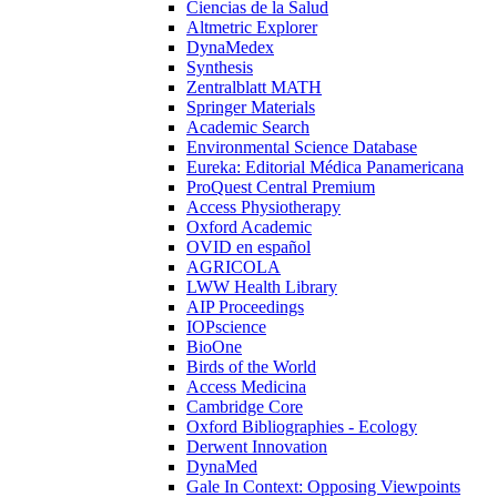
Ciencias de la Salud
Altmetric Explorer
DynaMedex
Synthesis
Zentralblatt MATH
Springer Materials
Academic Search
Environmental Science Database
Eureka: Editorial Médica Panamericana
ProQuest Central Premium
Access Physiotherapy
Oxford Academic
OVID en español
AGRICOLA
LWW Health Library
AIP Proceedings
IOPscience
BioOne
Birds of the World
Access Medicina
Cambridge Core
Oxford Bibliographies - Ecology
Derwent Innovation
DynaMed
Gale In Context: Opposing Viewpoints