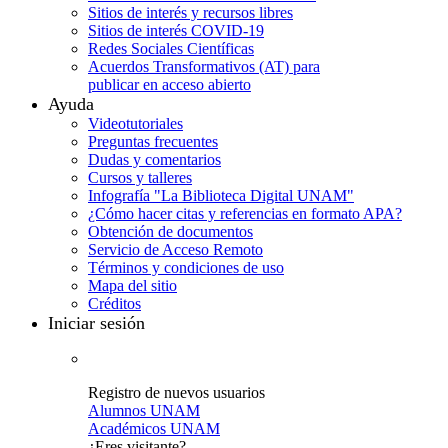
Sitios de interés y recursos libres
Sitios de interés COVID-19
Redes Sociales Científicas
Acuerdos Transformativos (AT) para
publicar en acceso abierto
Ayuda
Videotutoriales
Preguntas frecuentes
Dudas y comentarios
Cursos y talleres
Infografía "La Biblioteca Digital UNAM"
¿Cómo hacer citas y referencias en formato APA?
Obtención de documentos
Servicio de Acceso Remoto
Términos y condiciones de uso
Mapa del sitio
Créditos
Iniciar sesión
Registro de nuevos usuarios
Alumnos UNAM
Académicos UNAM
¿Eres visitante?