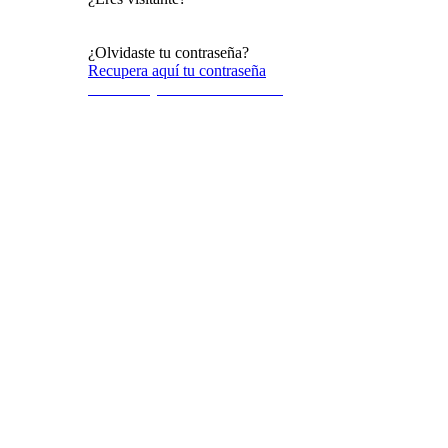
Acceso al público en general
¿Olvidaste tu contraseña?
Recupera aquí tu contraseña
Terminos y condiciones de uso