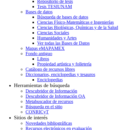
Repositorio de tesis
Tesis TESIUNAM
Bases de datos
Búsqueda de bases de datos
Ciencias Físico-Matemáticas e Ingenierías
Ciencias Biológicas, Químicas y de la Salud
Ciencias Sociales
Humanidades y Artes
Ver todas las Bases de Datos
Mapas eMAPAMEX
Fondo antiguo
Libros
Propiedad artística y folletería
Catálogo de recursos libres
Diccionarios, enciclopedias y tesauros
Enciclopedias
Herramientas de búsqueda
Descubridor de Información
Descubridor de Información OA
Metabuscador de recursos
Búsqueda en el sitio
CONRICyT
Sitios de interés
Novedades bibliográficas
Recursos electrónicos en evaluación