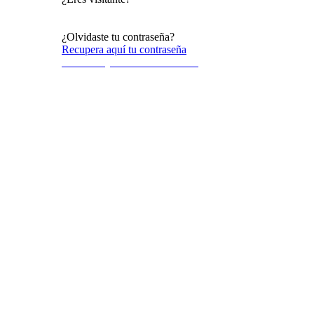
Acceso al público en general
¿Olvidaste tu contraseña?
Recupera aquí tu contraseña
Terminos y condiciones de uso