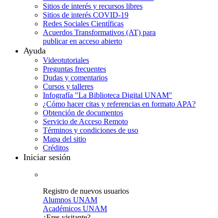
Sitios de interés y recursos libres
Sitios de interés COVID-19
Redes Sociales Científicas
Acuerdos Transformativos (AT) para
publicar en acceso abierto
Ayuda
Videotutoriales
Preguntas frecuentes
Dudas y comentarios
Cursos y talleres
Infografía "La Biblioteca Digital UNAM"
¿Cómo hacer citas y referencias en formato APA?
Obtención de documentos
Servicio de Acceso Remoto
Términos y condiciones de uso
Mapa del sitio
Créditos
Iniciar sesión
Registro de nuevos usuarios
Alumnos UNAM
Académicos UNAM
¿Eres visitante?