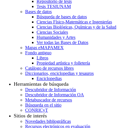
Repositorio de tesis
Tesis TESIUNAM
Bases de datos
Búsqueda de bases de datos
Ciencias Físico-Matemáticas e Ingenierías
Ciencias Biológicas, Químicas y de la Salud
Ciencias Sociales
Humanidades y Artes
Ver todas las Bases de Datos
Mapas eMAPAMEX
Fondo antiguo
Libros
Propiedad artística y folletería
Catálogo de recursos libres
Diccionarios, enciclopedias y tesauros
Enciclopedias
Herramientas de búsqueda
Descubridor de Información
Descubridor de Información OA
Metabuscador de recursos
Búsqueda en el sitio
CONRICyT
Sitios de interés
Novedades bibliográficas
Recursos electrónicos en evaluación