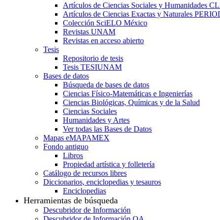
Artículos de Ciencias Sociales y Humanidades 
Artículos de Ciencias Exactas y Naturales PER
Colección SciELO México
Revistas UNAM
Revistas en acceso abierto
Tesis
Repositorio de tesis
Tesis TESIUNAM
Bases de datos
Búsqueda de bases de datos
Ciencias Físico-Matemáticas e Ingenierías
Ciencias Biológicas, Químicas y de la Salud
Ciencias Sociales
Humanidades y Artes
Ver todas las Bases de Datos
Mapas eMAPAMEX
Fondo antiguo
Libros
Propiedad artística y folletería
Catálogo de recursos libres
Diccionarios, enciclopedias y tesauros
Enciclopedias
Herramientas de búsqueda
Descubridor de Información
Descubridor de Información OA